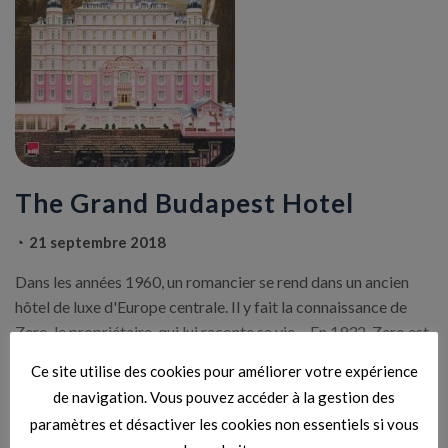
The Grand Budapest Hotel
21 septembre 2018
Dans les années 1960, un romancier se rend dans un ancien
hôtel de luxe d'Europe centrale. Il y fait la connaissance de
Zero, le propriétaire, qui lui raconte sa vie… En 1932, Zero est
un jeune garçon d'étage, qui assiste le distingué M. Gustave, le
Ce site utilise des cookies pour améliorer votre expérience
concierge. Un jour, ce dernier reçoit en héritage d'une
de navigation. Vous pouvez accéder à la gestion des
maîtresse […]
paramètres et désactiver les cookies non essentiels si vous