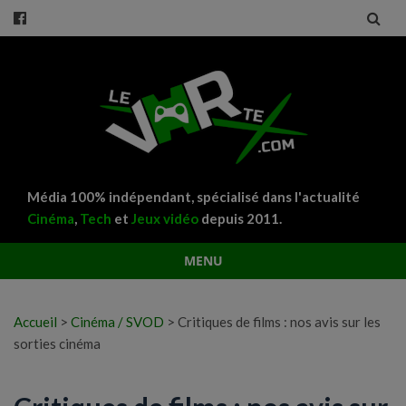
Média 100% indépendant, spécialisé dans l'actualité
Cinéma
,
Tech
et
Jeux vidéo
depuis 2011.
MENU
Aller
au
Accueil
>
Cinéma / SVOD
>
Critiques de films : nos avis sur les
contenu
sorties cinéma