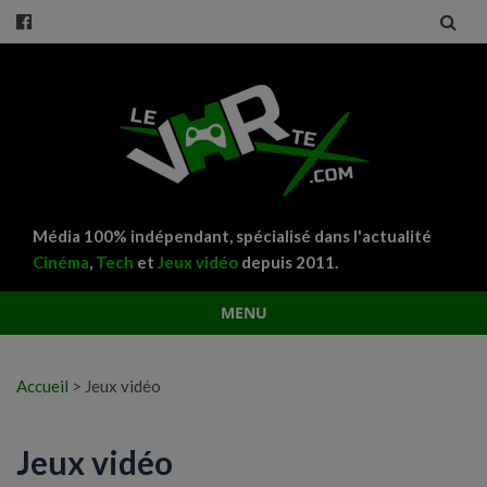
Média 100% indépendant, spécialisé dans l'actualité
Cinéma
,
Tech
et
Jeux vidéo
depuis 2011.
MENU
Aller
au
Accueil
>
Jeux vidéo
contenu
Jeux vidéo