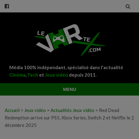
Média 100% indépendant, spécialisé dans l'actualité
Cinéma
,
Tech
et
Jeux vidéo
depuis 2011.
MENU
Aller
au
Accueil
>
Jeux vidéo
>
Actualités Jeux vidéo
>
Red Dead
contenu
Redemption arrive sur PS5, Xbox Series, Switch 2 et Netflix le 2
décembre 2025