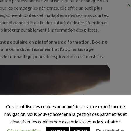
isation professionnelle valorise la qualité technique d’un
our les compagnies aériennes, elle offre un outil plus
es, souvent coûteux et inadaptés à des séances courtes.
connaissance officielle des autorités de certification et
 s’intégrer durablement à la formation des pilotes.
nt populaire en plateforme de formation, Boeing
lle où le divertissement et l’apprentissage
.
Un tournant qui pourrait inspirer d’autres industries.
Ce site utilise des cookies pour améliorer votre expérience de
navigation. Vous pouvez accéder à la gestion des paramètres et
désactiver les cookies non essentiels si vous le souhaitez.
Gérer les cookies
En savoir plus