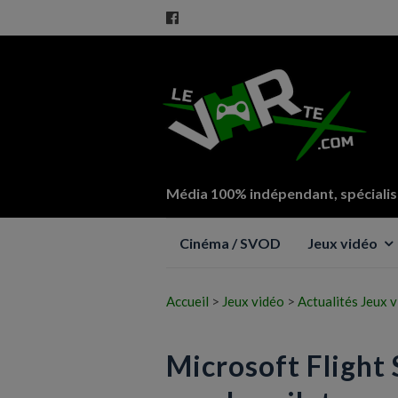
Média 100% indépendant, spécialisé
Aller
Cinéma / SVOD
Jeux vidéo
au
contenu
Accueil
>
Jeux vidéo
>
Actualités Jeux 
Microsoft Flight 