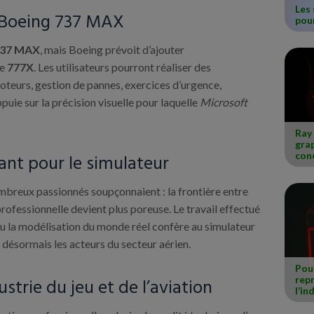
Les 
 Boeing 737 MAX
pou
37 MAX
, mais Boeing prévoit d’ajouter
le
777X
. Les utilisateurs pourront réaliser des
eurs, gestion de pannes, exercices d’urgence,
puie sur la précision visuelle pour laquelle
Microsoft
Ray 
grap
conc
ant pour le simulateur
ombreux passionnés soupçonnaient : la frontière entre
rofessionnelle devient plus poreuse. Le travail effectué
u la modélisation du monde réel confère au simulateur
 désormais les acteurs du secteur aérien.
Pour
rep
ustrie du jeu et de l’aviation
l’in