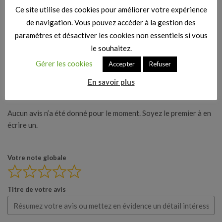
Ce site utilise des cookies pour améliorer votre expérience
de navigation. Vous pouvez accéder à la gestion des
Categorie :
Dossiers Jeux vidéo : comparatifs et guide
paramètres et désactiver les cookies non essentiels si vous
d'achat
,
Jeux vidéo
le souhaitez.
Gérer les cookies
Accepter
Refuser
En savoir plus
Vos avis
Aucun avis n’a été donné pour le moment. Soyez le premier à en
écrire un.
Votre note globale
Titre de votre avis