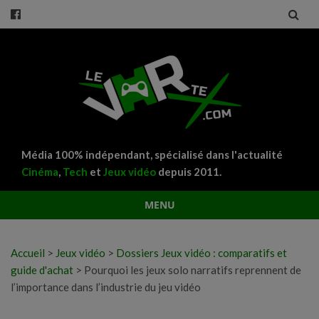
Média 100% indépendant, spécialisé dans l'actualité
Cinéma
,
Tech
et
Jeux vidéo
depuis 2011.
MENU
Aller
au
Accueil
>
Jeux vidéo
>
Dossiers Jeux vidéo : comparatifs et
contenu
guide d'achat
>
Pourquoi les jeux solo narratifs reprennent de
l’importance dans l’industrie du jeu vidéo