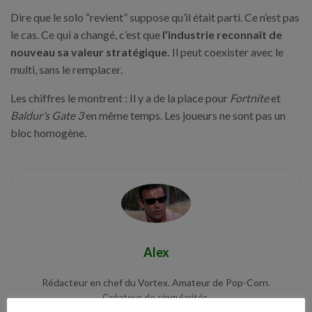
Dire que le solo “revient” suppose qu’il était parti. Ce n’est pas
le cas. Ce qui a changé, c’est que
l’industrie reconnaît de
nouveau sa valeur stratégique.
Il peut coexister avec le
multi, sans le remplacer.
Les chiffres le montrent : Il y a de la place pour
Fortnite
et
Baldur’s Gate 3
en même temps. Les joueurs ne sont pas un
bloc homogène.
Alex
Rédacteur en chef du Vortex. Amateur de Pop-Corn.
Créateur de singularités.