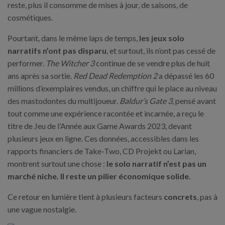
reste, plus il consomme de mises à jour, de saisons, de
cosmétiques.
Pourtant, dans le même laps de temps,
les jeux solo
narratifs n’ont pas disparu
, et surtout, ils n’ont pas cessé de
performer.
The Witcher 3
continue de se vendre plus de huit
ans après sa sortie.
Red Dead Redemption 2
a dépassé les 60
millions d’exemplaires vendus, un chiffre qui le place au niveau
des mastodontes du multijoueur.
Baldur’s Gate 3
, pensé avant
tout comme une expérience racontée et incarnée, a reçu le
titre de Jeu de l’Année aux Game Awards 2023, devant
plusieurs jeux en ligne. Ces données, accessibles dans les
rapports financiers de Take-Two, CD Projekt ou Larian,
montrent surtout une chose :
le solo narratif n’est pas un
marché niche. Il reste un pilier économique solide.
Ce retour en lumière tient à plusieurs facteurs
concrets
, pas à
une vague nostalgie.