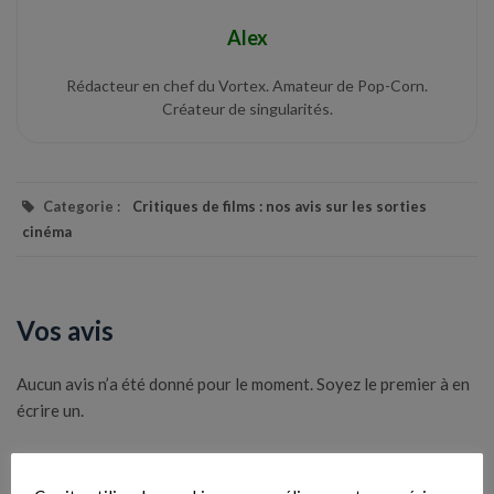
Alex
Rédacteur en chef du Vortex. Amateur de Pop-Corn.
Créateur de singularités.
Categorie :
Critiques de films : nos avis sur les sorties
cinéma
Vos avis
Aucun avis n’a été donné pour le moment. Soyez le premier à en
écrire un.
Votre note globale