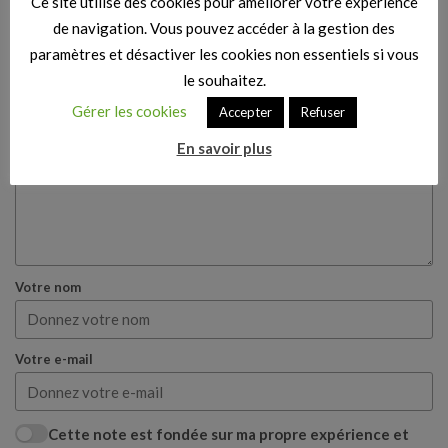
Ce site utilise des cookies pour améliorer votre expérience
de navigation. Vous pouvez accéder à la gestion des
paramètres et désactiver les cookies non essentiels si vous
Titre de votre avis
le souhaitez.
Gérer les cookies
Accepter
Refuser
Votre avis
En savoir plus
Votre nom
Votre e-mail
Cette note est fondée sur ma propre expérience et