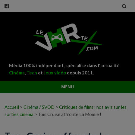
Média 100% indépendant, spécialisé dans l'actualité
Cinéma
,
Tech
et
Jeux vidéo
depuis 2011.
MENU
Aller
au
Accueil
>
Cinéma / SVOD
>
Critiques de films : nos avis sur les
contenu
sorties cinéma
>
Tom Cruise affronte La Momie !