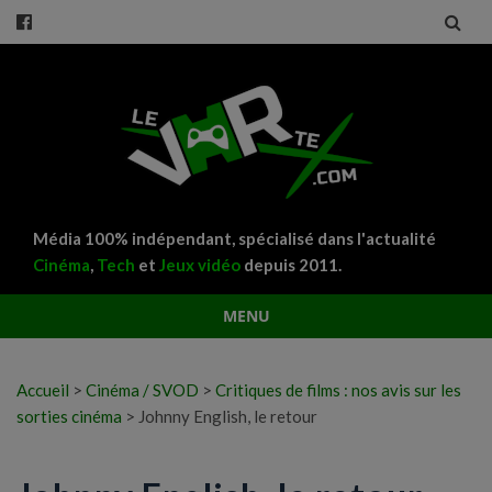
Média 100% indépendant, spécialisé dans l'actualité
Cinéma
,
Tech
et
Jeux vidéo
depuis 2011.
MENU
Aller
au
Accueil
>
Cinéma / SVOD
>
Critiques de films : nos avis sur les
contenu
sorties cinéma
>
Johnny English, le retour