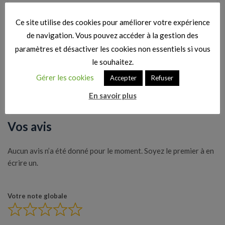
Rédacteur en chef du Vortex. Amateur de Pop-Corn.
Ce site utilise des cookies pour améliorer votre expérience
Créateur de singularités.
de navigation. Vous pouvez accéder à la gestion des
paramètres et désactiver les cookies non essentiels si vous
le souhaitez.
Categorie :
Critiques de films : nos avis sur les sorties
Gérer les cookies
Accepter
Refuser
cinéma
En savoir plus
Vos avis
Aucun avis n’a été donné pour le moment. Soyez le premier à en
écrire un.
Votre note globale