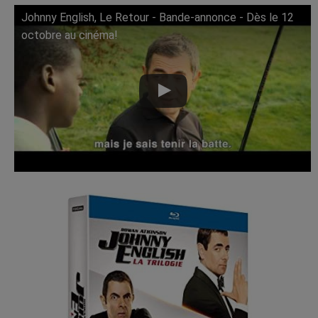
Johnny English, Le Retour - Bande-annonce - Dès le 12
Lire cette vidéo sur YouTube
octobre au cinéma!