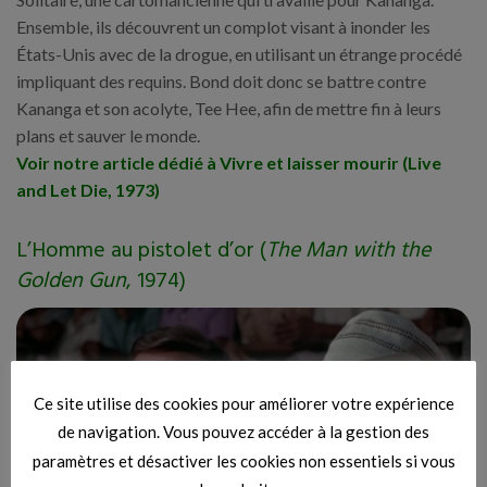
Ensemble, ils découvrent un complot visant à inonder les
États-Unis avec de la drogue, en utilisant un étrange procédé
impliquant des requins. Bond doit donc se battre contre
Kananga et son acolyte, Tee Hee, afin de mettre fin à leurs
plans et sauver le monde.
Voir notre article dédié à Vivre et laisser mourir (Live
and Let Die, 1973)
L’Homme au pistolet d’or (
The Man with the
Golden Gun
, 1974)
Ce site utilise des cookies pour améliorer votre expérience
de navigation. Vous pouvez accéder à la gestion des
paramètres et désactiver les cookies non essentiels si vous