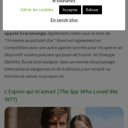
le souhaitez.
Gérer les cookies
Accepter
Refuser
En savoir plus
James Bond est chargé d’
arrêter un assassin redoutable
appelé Scaramanga
, également connu sous le nom de
“l’Homme au pistolet d’or”. Bond est également en
compétition avec une autre agente secrète pour récupérer un
dispositif solaire puissant qui pourrait fournir de l’énergie
illimitée. Bond doit naviguer dans un monde d’espionnage
international dangereux et de trahisons pour remplir sa
mission et sauver sa propre vie.
L’Espion qui m’aimait (
The Spy Who Loved Me
,
1977)