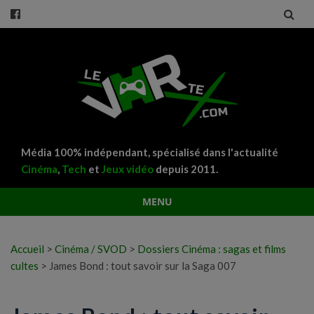
Média 100% indépendant, spécialisé dans l'actualité
Cinéma
,
Tech
et
Jeux vidéo
depuis 2011.
MENU
Aller
au
Accueil
>
Cinéma / SVOD
>
Dossiers Cinéma : sagas et films
contenu
cultes
>
James Bond : tout savoir sur la Saga 007