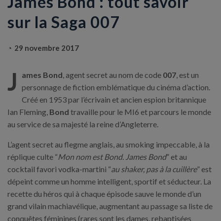
James Bond : tout savoir
sur la Saga 007
29 novembre 2017
J
ames Bond
, agent secret au nom de code
007
, est un
personnage de fiction emblématique du cinéma d’action.
Créé en 1953 par l’écrivain et ancien espion britannique
Ian Fleming,
Bond
travaille pour le MI6 et parcours le monde
au service de sa majesté la reine d’Angleterre.
L’agent secret au flegme anglais, au smoking impeccable, à la
réplique culte “
Mon nom est Bond. James Bond
” et au
cocktail favori vodka-martini “
au shaker, pas à la cuillère
” est
dépeint comme un homme intelligent, sportif et séducteur. La
recette du héros qui à chaque épisode sauve le monde d’un
grand vilain machiavélique, augmentant au passage sa liste de
conquêtes féminines (rares sont les dames, rebaptisées