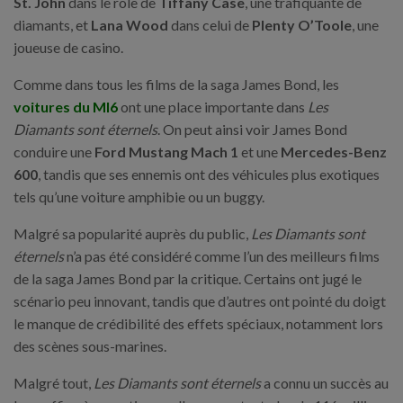
St. John
dans le rôle de
Tiffany Case
, une trafiquante de
diamants, et
Lana Wood
dans celui de
Plenty O’Toole
, une
joueuse de casino.
Comme dans tous les films de la saga James Bond, les
voitures du MI6
ont une place importante dans
Les
Diamants sont éternels
. On peut ainsi voir James Bond
conduire une
Ford Mustang Mach 1
et une
Mercedes-Benz
600
, tandis que ses ennemis ont des véhicules plus exotiques
tels qu’une voiture amphibie ou un buggy.
Malgré sa popularité auprès du public,
Les Diamants sont
éternels
n’a pas été considéré comme l’un des meilleurs films
de la saga James Bond par la critique. Certains ont jugé le
scénario peu innovant, tandis que d’autres ont pointé du doigt
le manque de crédibilité des effets spéciaux, notamment lors
des scènes sous-marines.
Malgré tout,
Les Diamants sont éternels
a connu un succès au