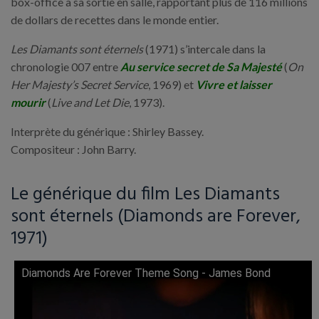
box-office à sa sortie en salle, rapportant plus de 116 millions
de dollars de recettes dans le monde entier.
Les Diamants sont éternels
(1971) s’intercale dans la
chronologie 007 entre
Au service secret de Sa Majesté
(
On
Her Majesty’s Secret Service
, 1969) et
Vivre et laisser
mourir
(
Live and Let Die
, 1973).
Interprète du générique : Shirley Bassey.
Compositeur : John Barry.
Le générique du film Les Diamants
sont éternels (Diamonds are Forever,
1971)
Diamonds Are Forever Theme Song - James Bond
Lire cette vidéo sur YouTube