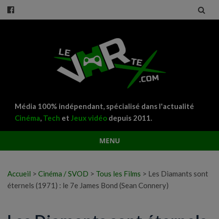
Média 100% indépendant, spécialisé dans l'actualité
Cinéma
,
Tech
et
Jeux vidéo
depuis 2011.
MENU
Aller
au
Accueil
>
Cinéma / SVOD
>
Tous les Films
>
Les Diamants sont
contenu
éternels (1971) : le 7e James Bond (Sean Connery)