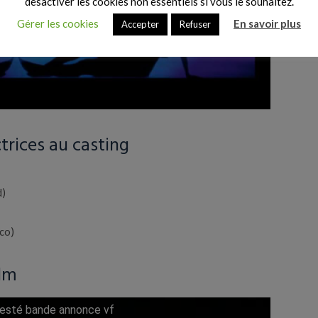
désactiver les cookies non essentiels si vous le souhaitez.
Gérer les cookies
En savoir plus
Accepter
Refuser
trices au casting
d)
co)
ilm
jesté bande annonce vf