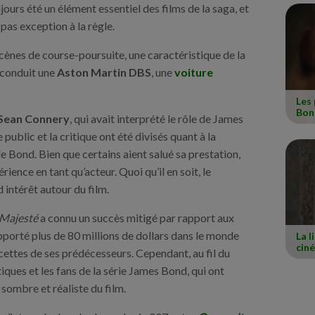
jours été un élément essentiel des films de la saga, et
 pas exception à la règle.
cènes de course-poursuite, une caractéristique de la
 conduit une
Aston Martin DBS
, une
voiture
Les 
Bon
 Sean Connery
, qui avait interprété le rôle de James
public et la critique ont été divisés quant à la
 Bond. Bien que certains aient salué sa prestation,
ience en tant qu’acteur. Quoi qu’il en soit, le
 intérêt autour du film.
 Majesté
a connu un succès mitigé par rapport aux
rapporté plus de 80 millions de dollars dans le monde
La l
cin
 recettes de ses prédécesseurs. Cependant, au fil du
itiques et les fans de la série James Bond, qui ont
sombre et réaliste du film.