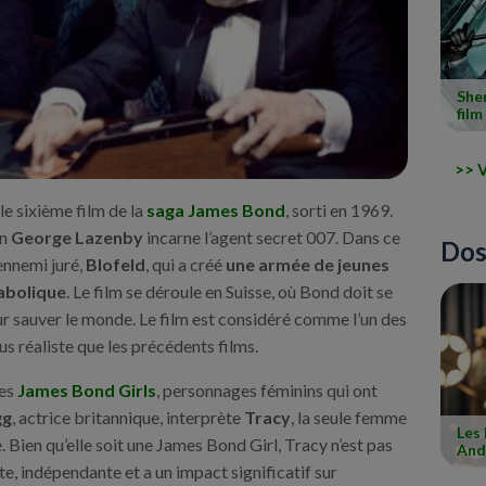
Sher
film
V
le sixième film de la
saga James Bond
, sorti en 1969.
en
George Lazenby
incarne l’agent secret 007. Dans ce
Dos
ennemi juré,
Blofeld
, qui a créé
une armée de jeunes
abolique
. Le film se déroule en Suisse, où Bond doit se
ur sauver le monde. Le film est considéré comme l’un des
us réaliste que les précédents films.
ses
James Bond Girls
, personnages féminins qui ont
gg
, actrice britannique, interprète
Tracy
, la seule femme
Les
 Bien qu’elle soit une James Bond Girl, Tracy n’est pas
And
te, indépendante et a un impact significatif sur