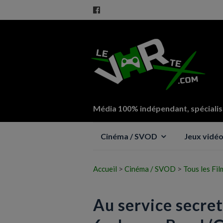
Média 100% indépendant, spécialisé
Aller
Cinéma / SVOD
Jeux vidé
au
contenu
Accueil
>
Cinéma / SVOD
>
Tous les Fil
Au service secret