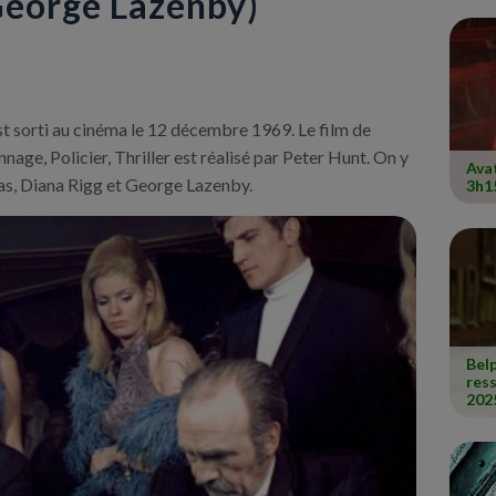
George Lazenby)
st sorti au cinéma le 12 décembre 1969. Le film de
nage, Policier, Thriller est réalisé par Peter Hunt. On y
Avat
as, Diana Rigg et George Lazenby.
3h1
Belp
res
202