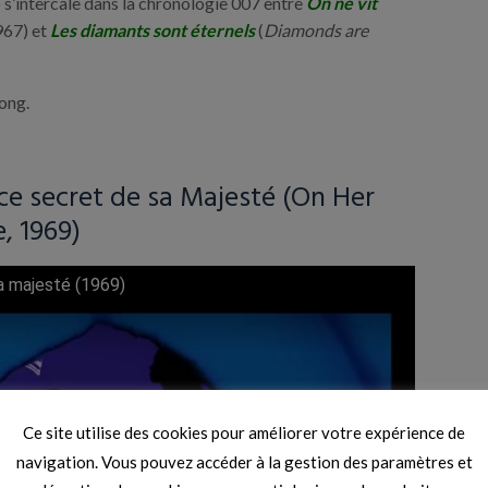
s’intercale dans la chronologie 007 entre
On ne vit
967) et
Les diamants sont éternels
(
Diamonds are
ong.
ce secret de sa Majesté (On Her
, 1969)
a majesté (1969)
Ce site utilise des cookies pour améliorer votre expérience de
navigation. Vous pouvez accéder à la gestion des paramètres et