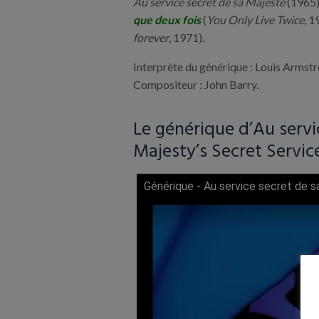
Au service secret de sa Majesté
(1965) 
que deux fois
(
You Only Live Twice
, 1
forever
, 1971).
Interprète du générique : Louis Armstr
Compositeur : John Barry.
Le générique d’Au servi
Majesty’s Secret Service
Générique - Au service secret de s
Lire cette vidéo sur YouTube