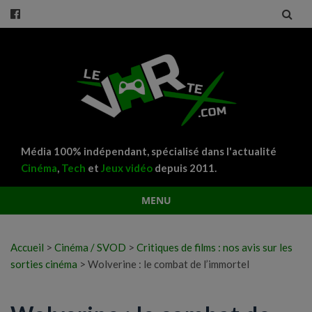
Média 100% indépendant, spécialisé dans l'actualité
Cinéma
,
Tech
et
Jeux vidéo
depuis 2011.
MENU
Aller
au
Accueil
>
Cinéma / SVOD
>
Critiques de films : nos avis sur les
contenu
sorties cinéma
>
Wolverine : le combat de l’immortel