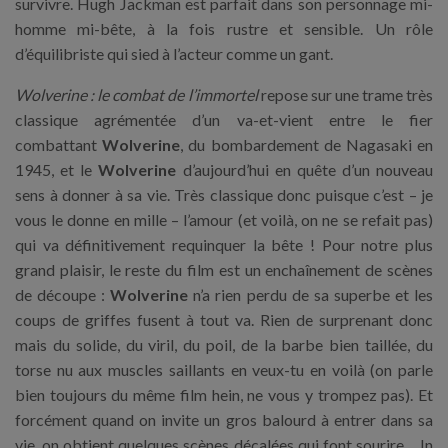
survivre. Hugh Jackman est parfait dans son personnage mi-
homme mi-bête, à la fois rustre et sensible. Un rôle
d’équilibriste qui sied à l’acteur comme un gant.
Wolverine : le combat de l’immortel
repose sur une trame très
classique agrémentée d’un va-et-vient entre le fier
combattant
Wolverine
, du bombardement de Nagasaki en
1945, et le
Wolverine
d’aujourd’hui en quête d’un nouveau
sens à donner à sa vie. Très classique donc puisque c’est – je
vous le donne en mille – l’amour (et voilà, on ne se refait pas)
qui va définitivement requinquer la bête ! Pour notre plus
grand plaisir, le reste du film est un enchaînement de scènes
de découpe :
Wolverine
n’a rien perdu de sa superbe et les
coups de griffes fusent à tout va. Rien de surprenant donc
mais du solide, du viril, du poil, de la barbe bien taillée, du
torse nu aux muscles saillants en veux-tu en voilà (on parle
bien toujours du même film hein, ne vous y trompez pas). Et
forcément quand on invite un gros balourd à entrer dans sa
vie, on obtient quelques scènes décalées qui font sourire… In