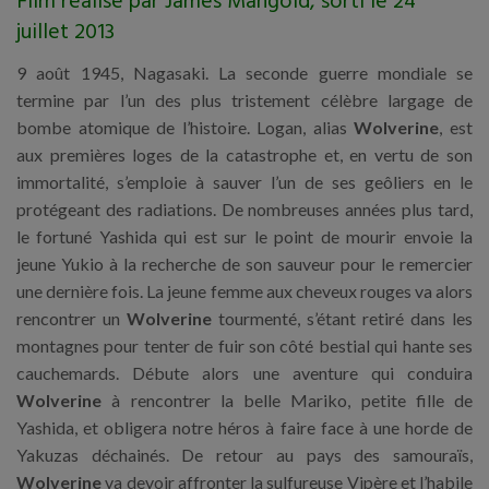
Film réalisé par James Mangold, sorti le 24
juillet 2013
9 août 1945, Nagasaki. La seconde guerre mondiale se
termine par l’un des plus tristement célèbre largage de
bombe atomique de l’histoire. Logan, alias
Wolverine
, est
aux premières loges de la catastrophe et, en vertu de son
immortalité, s’emploie à sauver l’un de ses geôliers en le
protégeant des radiations. De nombreuses années plus tard,
le fortuné Yashida qui est sur le point de mourir envoie la
jeune Yukio à la recherche de son sauveur pour le remercier
une dernière fois. La jeune femme aux cheveux rouges va alors
rencontrer un
Wolverine
tourmenté, s’étant retiré dans les
montagnes pour tenter de fuir son côté bestial qui hante ses
cauchemards. Débute alors une aventure qui conduira
Wolverine
à rencontrer la belle Mariko, petite fille de
Yashida, et obligera notre héros à faire face à une horde de
Yakuzas déchainés. De retour au pays des samouraïs,
Wolverine
va devoir affronter la sulfureuse Vipère et l’habile