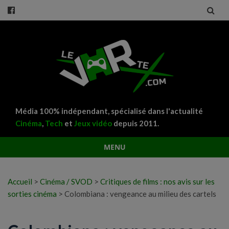
Média 100% indépendant, spécialisé dans l'actualité
Cinéma
,
Tech
et
Jeux vidéo
depuis 2011.
MENU
Aller
au
Accueil
>
Cinéma / SVOD
>
Critiques de films : nos avis sur les
contenu
sorties cinéma
>
Colombiana : vengeance au milieu des cartels