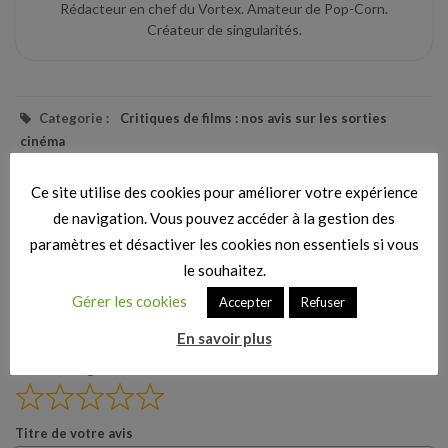
Rédacteur en chef du Vortex. Amateur de Pop-Corn.
Créateur de singularités.
Categorie :
Critiques de films : nos avis sur les sorties
cinéma
Ce site utilise des cookies pour améliorer votre expérience
de navigation. Vous pouvez accéder à la gestion des
Vos avis
paramètres et désactiver les cookies non essentiels si vous
le souhaitez.
Aucun avis n’a été donné pour le moment. Soyez le premier à en
Gérer les cookies
Accepter
Refuser
écrire un.
En savoir plus
Votre note globale
Titre de votre avis