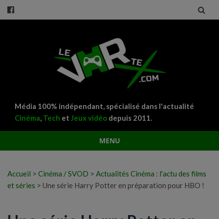
Média 100% indépendant, spécialisé dans l'actualité
Cinéma
,
Tech
et
Jeux vidéo
depuis 2011.
MENU
Aller
au
Accueil
>
Cinéma / SVOD
>
Actualités Cinéma : l'actu des films
contenu
et séries
>
Une série Harry Potter en préparation pour HBO !