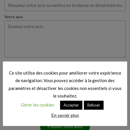
Votre avis
Votre nom
Ce site utilise des cookies pour améliorer votre expérience
de navigation. Vous pouvez accéder à la gestion des
Votre e-mail
paramètres et désactiver les cookies non essentiels si vous
le souhaitez.
Gérer les cookies
Accepter
Refuser
Cette note est fondée sur ma propre expérience et
mon véritable avis.
En savoir plus
Publier mon avis