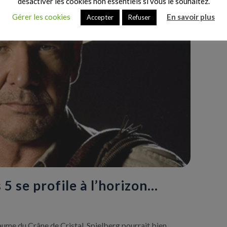
désactiver les cookies non essentiels si vous le souhaitez.
Gérer les cookies
En savoir plus
Accepter
Refuser
5 se profile à l’horizon…
yaume du Crâne de Cristal, Spielberg pourrait bien