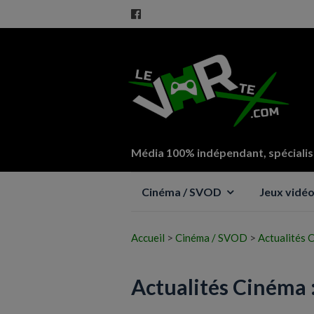
Média 100% indépendant, spécialisé
Aller
Cinéma / SVOD
Jeux vidé
au
contenu
Accueil
>
Cinéma / SVOD
>
Actualités C
Actualités Cinéma : 