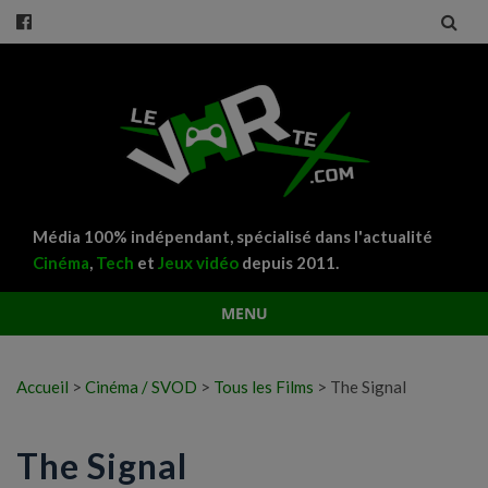
Média 100% indépendant, spécialisé dans l'actualité
Cinéma
,
Tech
et
Jeux vidéo
depuis 2011.
MENU
Aller
au
Accueil
>
Cinéma / SVOD
>
Tous les Films
>
The Signal
contenu
The Signal