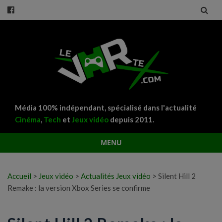
Média 100% indépendant, spécialisé dans l'actualité
Cinéma
,
Tech
et
Jeux vidéo
depuis 2011.
MENU
Aller
au
Accueil
>
Jeux vidéo
>
Actualités Jeux vidéo
>
Silent Hill 2
contenu
Remake : la version Xbox Series se confirme