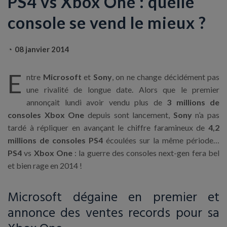
PS4 vs Xbox One : quelle
console se vend le mieux ?
08 janvier 2014
E
ntre
Microsoft
et
Sony
, on ne change décidément pas
une rivalité de longue date. Alors que le premier
annonçait lundi avoir vendu plus de
3 millions de
consoles Xbox One
depuis sont lancement,
Sony
n’a pas
tardé à répliquer en avançant le chiffre faramineux de
4,2
millions de consoles PS4
écoulées sur la même période…
PS4
vs
Xbox One
: la guerre des consoles next-gen fera bel
et bien rage en 2014 !
Microsoft dégaine en premier et
annonce des ventes records pour sa