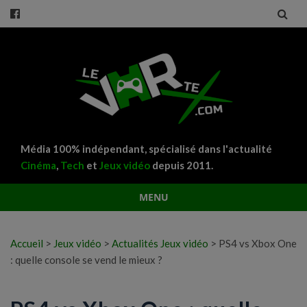
Média 100% indépendant, spécialisé dans l'actualité
Cinéma
,
Tech
et
Jeux vidéo
depuis 2011.
MENU
Aller
au
Accueil
>
Jeux vidéo
>
Actualités Jeux vidéo
>
PS4 vs Xbox One
contenu
: quelle console se vend le mieux ?