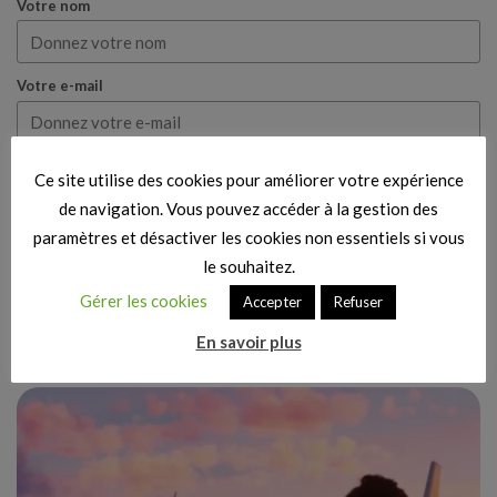
Votre nom
Votre e-mail
Cette note est fondée sur ma propre expérience et
Ce site utilise des cookies pour améliorer votre expérience
mon véritable avis.
de navigation. Vous pouvez accéder à la gestion des
paramètres et désactiver les cookies non essentiels si vous
Publier mon avis
le souhaitez.
Gérer les cookies
Accepter
Refuser
Articles similaires
En savoir plus