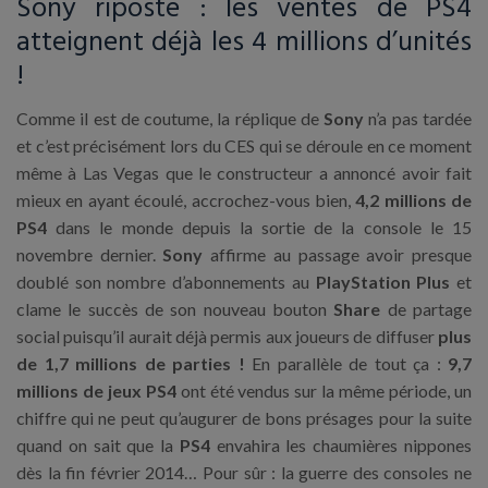
Sony riposte : les ventes de PS4
atteignent déjà les 4 millions d’unités
!
Comme il est de coutume, la réplique de
Sony
n’a pas tardée
et c’est précisément lors du CES qui se déroule en ce moment
même à Las Vegas que le constructeur a annoncé avoir fait
mieux en ayant écoulé, accrochez-vous bien,
4,2 millions de
PS4
dans le monde depuis la sortie de la console le 15
novembre dernier.
Sony
affirme au passage avoir presque
doublé son nombre d’abonnements au
PlayStation Plus
et
clame le succès de son nouveau bouton
Share
de partage
social puisqu’il aurait déjà permis aux joueurs de diffuser
plus
de 1,7 millions de parties !
En parallèle de tout ça :
9,7
millions de jeux PS4
ont été vendus sur la même période, un
chiffre qui ne peut qu’augurer de bons présages pour la suite
quand on sait que la
PS4
envahira les chaumières nippones
dès la fin février 2014… Pour sûr : la guerre des consoles ne