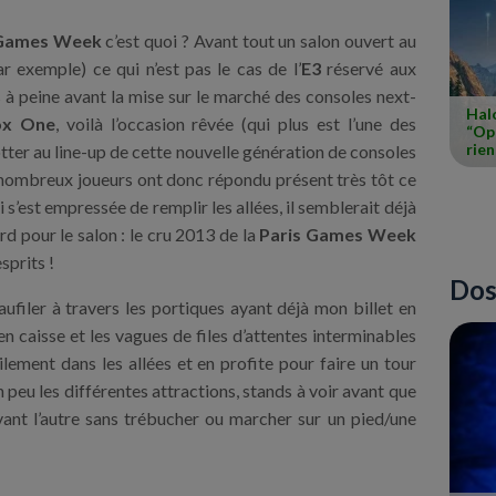
 Games Week
c’est quoi ? Avant tout un salon ouvert au
r exemple) ce qui n’est pas le cas de l’
E3
réservé aux
 à peine avant la mise sur le marché des consoles next-
Halo
x One
, voilà l’occasion rêvée (qui plus est l’une des
“Ope
rie
otter au line-up de cette nouvelle génération de consoles
 nombreux joueurs ont donc répondu présent très tôt ce
 s’est empressée de remplir les allées, il semblerait déjà
rd pour le salon : le cru 2013 de la
Paris Games Week
sprits !
Dos
aufiler à travers les portiques ayant déjà mon billet en
en caisse et les vagues de files d’attentes interminables
cilement dans les allées et en profite pour faire un tour
 peu les différentes attractions, stands à voir avant que
vant l’autre sans trébucher ou marcher sur un pied/une