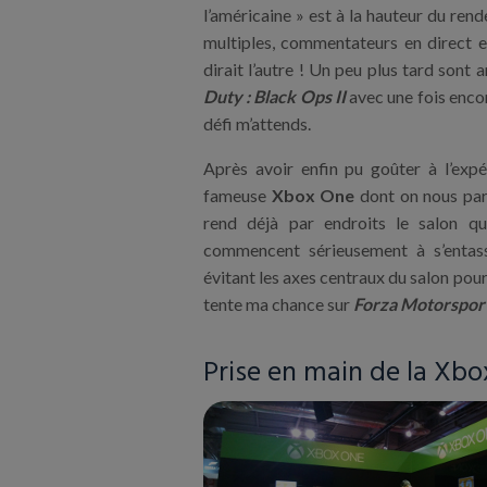
l’américaine » est à la hauteur du ren
multiples, commentateurs en direct
dirait l’autre ! Un peu plus tard sont 
Duty : Black Ops II
avec une fois encor
défi m’attends.
Après avoir enfin pu goûter à l’exp
fameuse
Xbox One
dont on nous parl
rend déjà par endroits le salon qu
commencent sérieusement à s’entass
évitant les axes centraux du salon pour
tente ma chance sur
Forza Motorspor
Prise en main de la Xb