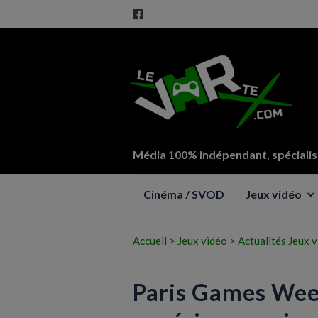
Média 100% indépendant, spécialisé
Aller
Cinéma / SVOD
Jeux vidéo
au
contenu
Accueil
>
Jeux vidéo
>
Actualités Jeux 
Paris Games Week