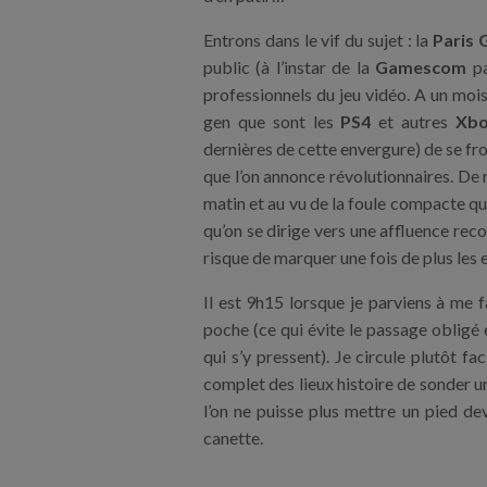
Entrons dans le vif du sujet : la
Paris
public (à l’instar de la
Gamescom
pa
professionnels du jeu vidéo. A un mois
gen que sont les
PS4
et autres
Xbo
dernières de cette envergure) de se fr
que l’on annonce révolutionnaires. De
matin et au vu de la foule compacte qui
qu’on se dirige vers une affluence reco
risque de marquer une fois de plus les e
Il est 9h15 lorsque je parviens à me f
poche (ce qui évite le passage obligé 
qui s’y pressent). Je circule plutôt fa
complet des lieux histoire de sonder un
l’on ne puisse plus mettre un pied de
canette.