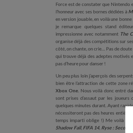
Force est de constater que Nintendo e
l’honneur avec ses bornes dédiées à
Ma
en version jouable, en voilà une bonn
je remarque quelques stand éditeu
impressionne avec notamment
The 
organise déjà des compétitions sur ses
côté, on chante, on crie… Pas de doute :
qui trouve déjà des adeptes motivés et
pas d’heure pour danser !
Un peu plus loin j’aperçois des serpe
bien être l’attraction de cette zone ré
Xbox One
. Nous voilà donc entré da
sont prises d’assaut par les joueurs
quelques minutes durant. Ayant rapide
nécessiteront pas des heures entières 
temps imparti oblige !) Me voilà don
Shadow Fall
,
FIFA 14
,
Ryse : Second 