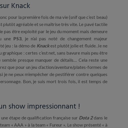
 sur Knack
onc pour la première fois de ma vie (snif que c’est beau)
 plutôt agréable et se maîtrise très vite. Le pavé tactile
le pas être exploité par le jeu du moment mais demeure
eu une
PS3
, je n’ai pas noté de changement majeur
té jeu : la démo de
Knack
est plutôt jolie et fluide. Je ne
u graphique : certes c’est net, sans bavure mais peu être
e semble presque manquer de détails… Cela reste une
irez que pour un jeu d’action/aventure/plates-formes de
 si je ne peux m’empêcher de pestiférer contre quelques
rsonnage. Bon, je suis mort trois fois, il est temps de
 un show impressionnant !
à une étape de qualification française sur
Dota 2
dans le
a team « AAA » à la team « Fureur ». Le show présenté « à