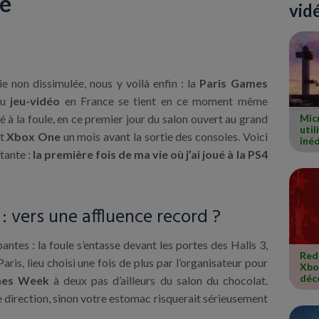
ue
vid
ie non dissimulée, nous y voilà enfin : la
Paris Games
du
jeu-vidéo
en France se tient en ce moment même
Micr
é à la foule, en ce premier jour du salon ouvert au grand
util
t
Xbox One
un mois avant la sortie des consoles. Voici
inéd
itante :
la première fois de ma vie où j’ai joué à la PS4
 vers une affluence record ?
tes : la foule s’entasse devant les portes des Halls 3,
Red
aris, lieu choisi une fois de plus par l’organisateur pour
Xbox
déc
mes Week
à deux pas d’ailleurs du salon du chocolat.
 direction, sinon votre estomac risquerait sérieusement