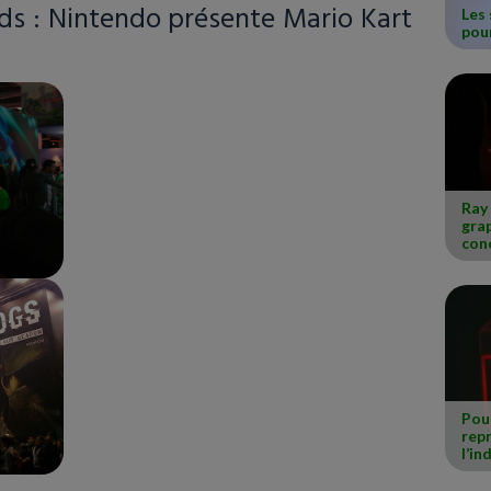
ds : Nintendo présente Mario Kart
Les 
pou
Ray 
grap
conc
Pour
rep
l’in