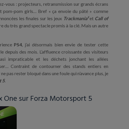
dez-vous : projecteurs, retransmission sur grands écrans
 et pom-pom girls… Bref « ça envoie du pâté » comme
annoncées les finales sur les jeux
Trackmania²
et
Call of
e du très grand spectacle promis à la clé. Mais un autre
érience
PS4
, j’ai désormais bien envie de tester cette
e depuis des mois. L’affluence croissante des visiteurs
asi impraticable et les déchets jonchant les allées
er… Contraint de contourner des stands entiers en
 ne pas rester bloqué dans une foule qui n’avance plus, je
t 5
.
ox One sur Forza Motorsport 5