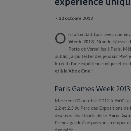
expérience uniq
30 octobre 2013
O
n l’attendait tous avec une env
Week 2013
, Grande-Messe 
Porte de Versailles à Paris. Mêl
public, j’ai pu tester des jeux sur
PS4
e
le récit d’une expérience unique et exc
et à la Xbox One !
Paris Games Week 2013 :
Mercredi 30 octobre 2013 à 9h00 tapan
2.2 et 2.3 du Parc des Expositions de P
déployer les stands de la
Paris Ga
Prenez garde à ne pas vous tromper de
d’en pâtir…