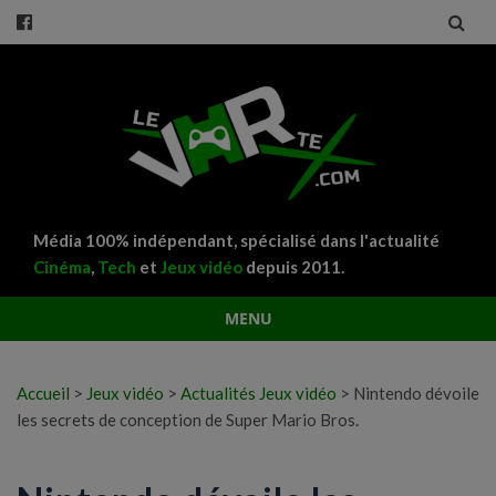
Média 100% indépendant, spécialisé dans l'actualité
Cinéma
,
Tech
et
Jeux vidéo
depuis 2011.
MENU
Aller
au
Accueil
>
Jeux vidéo
>
Actualités Jeux vidéo
>
Nintendo dévoile
contenu
les secrets de conception de Super Mario Bros.