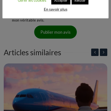
Gérer les cookies
Accepter
Refuser
En savoir plus
Cette note est fondée sur ma propre expérience et
mon véritable avis.
Publier mon avis
Articles similaires