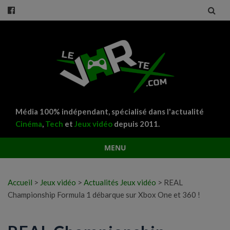
Média 100% indépendant, spécialisé dans l'actualité
Cinéma
,
Tech
et
Jeux vidéo
depuis 2011.
MENU
Aller
au
Accueil
>
Jeux vidéo
>
Actualités Jeux vidéo
>
REAL
contenu
Championship Formula 1 débarque sur Xbox One et 360 !