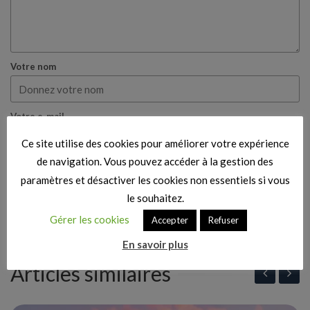
Votre nom
Votre e-mail
Ce site utilise des cookies pour améliorer votre expérience
de navigation. Vous pouvez accéder à la gestion des
Cette note est fondée sur ma propre expérience et
paramètres et désactiver les cookies non essentiels si vous
mon véritable avis.
le souhaitez.
Publier mon avis
Gérer les cookies
Accepter
Refuser
En savoir plus
Articles similaires