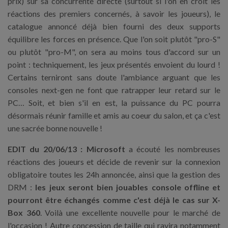
prix) sur sa concurrente directe (surtout si l'on en croit les
réactions des premiers concernés, à savoir les joueurs), le
catalogue annoncé déjà bien fourni des deux supports
équilibre les forces en présence. Que l'on soit plutôt "pro-S"
ou plutôt "pro-M", on sera au moins tous d'accord sur un
point : techniquement, les jeux présentés envoient du lourd !
Certains terniront sans doute l'ambiance arguant que les
consoles next-gen ne font que ratrapper leur retard sur le
PC… Soit, et bien s'il en est, la puissance du PC pourra
désormais réunir famille et amis au coeur du salon, et ça c'est
une sacrée bonne nouvelle !
EDIT du 20/06/13 : Microsoft
a écouté les nombreuses
réactions des joueurs et décide de revenir sur la connexion
obligatoire toutes les 24h annoncée, ainsi que la gestion des
DRM :
les jeux seront bien jouables console offline et
pourront être échangés comme c'est déjà le cas sur X-
Box 360
. Voilà une excellente nouvelle pour le marché de
l'occasion ! Autre concession de taille qui ravira notamment