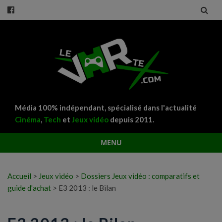
Média 100% indépendant, spécialisé dans l'actualité
Cinéma
,
Tech
et
Jeux vidéo
depuis 2011.
MENU
Aller
au
Accueil
>
Jeux vidéo
>
Dossiers Jeux vidéo : comparatifs et
contenu
guide d'achat
>
E3 2013 : le Bilan