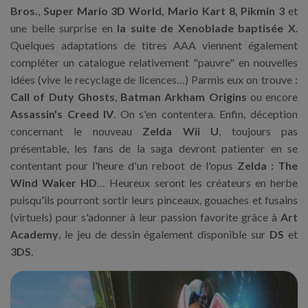
Bros.
,
Super Mario 3D World, Mario Kart 8, Pikmin 3
et
une belle surprise en
la suite de Xenoblade baptisée X
.
Quelques adaptations de titres AAA viennent également
compléter un catalogue relativement "pauvre" en nouvelles
idées (vive le recyclage de licences…) Parmis eux on trouve :
Call of Duty Ghosts
,
Batman Arkham Origins
ou encore
Assassin's Creed IV
. On s'en contentera. Enfin, déception
concernant le nouveau
Zelda Wii U
, toujours pas
présentable, les fans de la saga devront patienter en se
contentant pour l'heure d'un reboot de l'opus
Zelda : The
Wind Waker HD
… Heureux seront les créateurs en herbe
puisqu'ils pourront sortir leurs pinceaux, gouaches et fusains
(virtuels) pour s'adonner à leur passion favorite grâce à
Art
Academy
, le jeu de dessin également disponible sur
DS
et
3DS
.