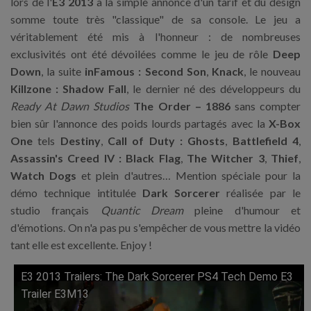
lors de l'
E3 2013
à la simple annonce d'un tarif et du design
somme toute très "classique" de sa console. Le jeu a
véritablement été mis à l'honneur : de nombreuses
exclusivités ont été dévoilées comme le jeu de rôle
Deep
Down
, la suite
inFamous : Second Son
,
Knack
, le nouveau
Killzone : Shadow Fall
, le dernier né des développeurs du
Ready At Dawn Studios
The Order – 1886
sans compter
bien sûr l'annonce des poids lourds partagés avec la
X-Box
One
tels
Destiny
,
Call of Duty : Ghosts
,
Battlefield 4
,
Assassin's Creed IV : Black Flag
,
The Witcher 3
,
Thief
,
Watch Dogs
et plein d'autres… Mention spéciale pour la
démo technique intitulée
Dark Sorcerer
réalisée par le
studio français
Quantic Dream
pleine d'humour et
d'émotions. On n'a pas pu s'empêcher de vous mettre la vidéo
tant elle est excellente. Enjoy !
E3 2013 Trailers: The Dark Sorcerer PS4 Tech Demo E3
Lire cette vidéo sur YouTube
Trailer E3M13