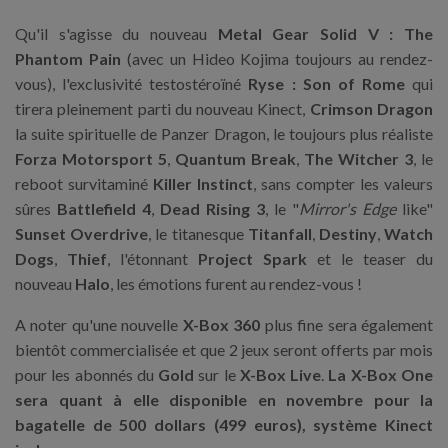
Qu'il s'agisse du nouveau
Metal Gear Solid V : The
Phantom Pain
(avec un Hideo Kojima toujours au rendez-
vous), l'exclusivité testostéroïné
Ryse : Son of Rome
qui
tirera pleinement parti du nouveau Kinect,
Crimson Dragon
la suite spirituelle de Panzer Dragon, le toujours plus réaliste
Forza Motorsport 5
,
Quantum Break
,
The Witcher 3
, le
reboot survitaminé
Killer Instinct
, sans compter les valeurs
sûres
Battlefield 4
,
Dead Rising 3
, le "
Mirror's Edge
like"
Sunset Overdrive
, le titanesque
Titanfall
,
Destiny
,
Watch
Dogs
,
Thief
, l'étonnant
Project Spark
et le teaser du
nouveau
Halo
, les émotions furent au rendez-vous !
A noter qu'une nouvelle
X-Box 360
plus fine sera également
bientôt commercialisée et que 2 jeux seront offerts par mois
pour les abonnés du
Gold
sur le
X-Box Live
.
La X-Box One
sera quant à elle disponible en novembre pour la
bagatelle de 500 dollars (499 euros), système Kinect