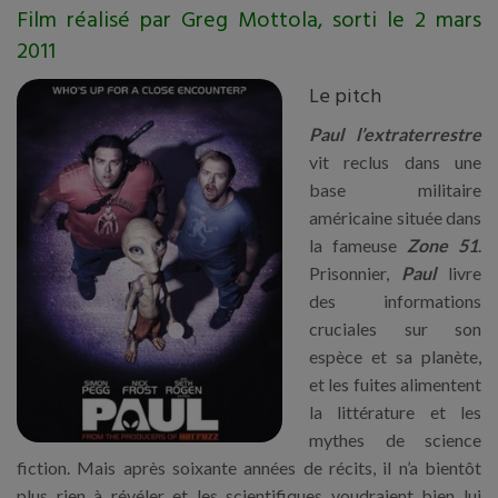
Film réalisé par Greg Mottola, sorti le 2 mars
2011
Le pitch
Paul l’extraterrestre
vit reclus dans une
base militaire
américaine située dans
la fameuse
Zone 51
.
Prisonnier,
Paul
livre
des informations
cruciales sur son
espèce et sa planète,
et les fuites alimentent
la littérature et les
mythes de science
fiction. Mais après soixante années de récits, il n’a bientôt
plus rien à révéler et les scientifiques voudraient bien lui