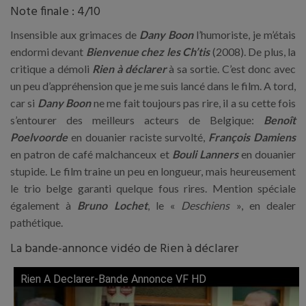
Note finale : 4/10
Insensible aux grimaces de
Dany Boon
l’humoriste, je m’étais
endormi devant
Bienvenue chez les Ch’tis
(2008). De plus, la
critique a démoli
Rien à déclarer
à sa sortie. C’est donc avec
un peu d’appréhension que je me suis lancé dans le film. A tord,
car si
Dany Boon
ne me fait toujours pas rire, il a su cette fois
s’entourer des meilleurs acteurs de Belgique:
Benoît
Poelvoorde
en douanier raciste survolté,
François Damiens
en patron de café malchanceux et
Bouli Lanners
en douanier
stupide. Le film traine un peu en longueur, mais heureusement
le trio belge garanti quelque fous rires. Mention spéciale
également à
Bruno Lochet
, le «
Deschiens
», en dealer
pathétique.
La bande-annonce vidéo de Rien à déclarer
Rien A Declarer-Bande Annonce VF HD
Lire cette vidéo sur YouTube