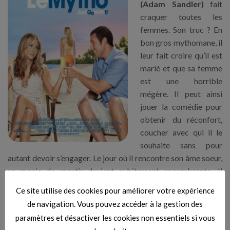
(Adam Sandler)
fait
craquer toutes les
femmes. Son truc ? En
bon gros mythomane, il
leur fait croire qu’il est
marié et que sa femme
est une horrible
mégère. Il peut ainsi
jouer la comédie pour
obtenir du réconfort,
coucher avec qui il le
souhaite sans pour
autant devoir s’engager. Le jour où il rencontre son âme soeur,
sa manie de mentir devient subitement encombrante. Il
demande alors à son assistante
Katherine (Jennifer
Ce site utilise des cookies pour améliorer votre expérience
Aniston)
, du cabinet de chirurgie plastique, de se faire passer
de navigation. Vous pouvez accéder à la gestion des
pour son ex-femme. Mais plus il se fait passer pour ce qu’il
paramètres et désactiver les cookies non essentiels si vous
n’est pas, plus la belle lui pose de questions… Ce sont bientôt