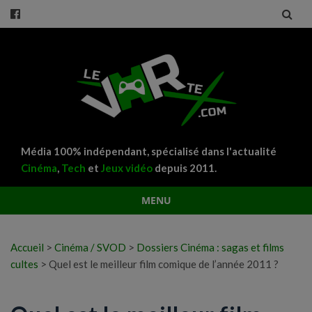
Média 100% indépendant, spécialisé dans l'actualité
Cinéma
,
Tech
et
Jeux vidéo
depuis 2011.
MENU
Aller
au
Accueil
>
Cinéma / SVOD
>
Dossiers Cinéma : sagas et films
contenu
cultes
>
Quel est le meilleur film comique de l’année 2011 ?