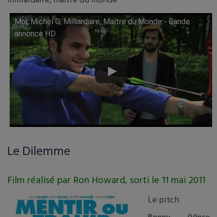
milliardaire, maître du monde
Moi, Michel G, Milliardaire, Maître du Monde - Bande
Lire cette vidéo sur YouTube
annonce HD
Le Dilemme
Film réalisé par Ron Howard, sorti le 11 mai 2011
Le pitch
Ronny (Vince