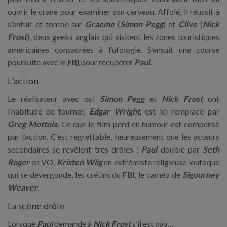
ouvrir le crane pour examiner son cerveau. Affolé, il réussit à
s’enfuir et tombe sur
Graeme
(
Simon Pegg
) et
Clive
(
Nick
Frost
), deux geeks anglais qui visitent les zones touristiques
américaines consacrées à l’ufologie. S’ensuit une course
poursuite avec le
FBI
pour récupérer
Paul
.
L’action
Le réalisateur avec qui
Simon Pegg
et
Nick Frost
ont
l’habitude de tourner,
Edgar Wright
, est ici remplacé par
Greg Mottola
. Ce que le film perd en humour est compensé
par l’action. C’est regrettable, heureusement que les acteurs
secondaires se révèlent très drôles :
Paul
doublé par
Seth
Roger
en VO,
Kristen Wiig
en extrémiste religieuse loufoque
qui se dévergonde, les crétins du
FBI
, le caméo de
Sigourney
Weaver
.
La scène drôle
Lorsque
Paul
demande à
Nick Frost
s’il est gay…