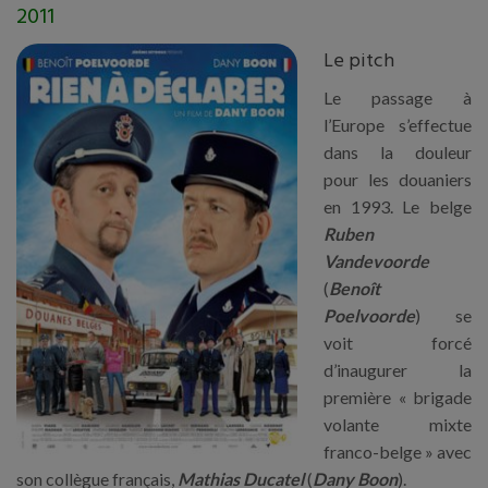
2011
Le pitch
Le passage à
l’Europe s’effectue
dans la douleur
pour les douaniers
en 1993. Le belge
Ruben
Vandevoorde
(
Benoît
Poelvoorde
) se
voit forcé
d’inaugurer la
première « brigade
volante mixte
franco-belge » avec
son collègue français,
Mathias Ducatel
(
Dany Boon
).