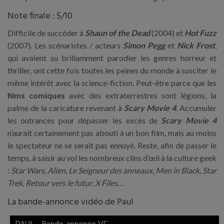
Note finale : 5/10
Difficile de succéder à
Shaun of the Dead
(2004) et
Hot Fuzz
(2007). Les scénaristes / acteurs
Simon Pegg
et
Nick Frost
,
qui avaient su brillamment parodier les genres horreur et
thriller, ont cette fois toutes les peines du monde à susciter le
même intérêt avec la science-fiction. Peut-être parce que les
films comiques
avec des extraterrestres sont légions, la
palme de la caricature revenant à
Scary Movie 4
. Accumuler
les outrances pour dépasser les excès de
Scary Movie 4
n’aurait certainement pas abouti à un bon film, mais au moins
le spectateur ne se serait pas ennuyé. Reste, afin de passer le
temps, à saisir au vol les nombreux clins d’œil à la culture geek
:
Star Wars
,
Alien
,
Le Seigneur des anneaux
,
Men in Black
,
Star
Trek
,
Retour vers le futur
,
X Files
…
La bande-annonce vidéo de Paul