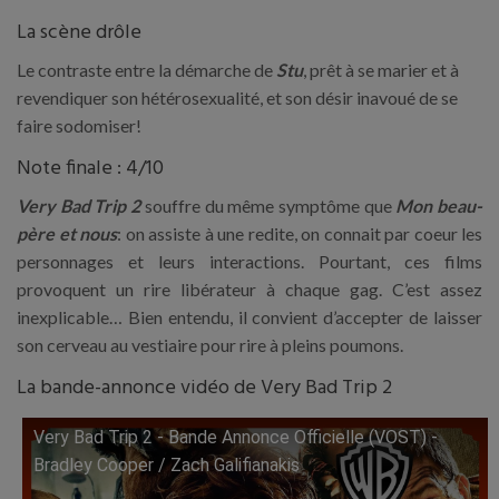
La scène drôle
Le contraste entre la démarche de
Stu
, prêt à se marier et à
revendiquer son hétérosexualité, et son désir inavoué de se
faire sodomiser!
Note finale : 4/10
Very Bad Trip 2
souffre du même symptôme que
Mon beau-
père et nous
: on assiste à une redite, on connait par coeur les
personnages et leurs interactions. Pourtant, ces films
provoquent un rire libérateur à chaque gag. C’est assez
inexplicable… Bien entendu, il convient d’accepter de laisser
son cerveau au vestiaire pour rire à pleins poumons.
La bande-annonce vidéo de Very Bad Trip 2
Very Bad Trip 2 - Bande Annonce Officielle (VOST) -
Lire cette vidéo sur YouTube
Bradley Cooper / Zach Galifianakis