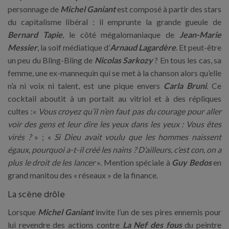
personnage de
Michel Ganiant
est composé à partir des stars
du capitalisme libéral : il emprunte la grande gueule de
Bernard Tapie
, le côté mégalomaniaque de
Jean-Marie
Messier
, la soif médiatique d’
Arnaud Lagardère
. Et peut-être
un peu du Bling-Bling de
Nicolas Sarkozy
? En tous les cas, sa
femme, une ex-mannequin qui se met à la chanson alors qu’elle
n’a ni voix ni talent, est une pique envers
Carla Bruni
. Ce
cocktail aboutit à un portait au vitriol et à des répliques
cultes :«
Vous croyez qu’il n’en faut pas du courage pour aller
voir des gens et leur dire les yeux dans les yeux : Vous êtes
virés ?
» ; «
Si Dieu avait voulu que les hommes naissent
égaux, pourquoi a-t-il créé les nains ? D’ailleurs, c’est con, on a
plus le droit de les lancer
». Mention spéciale à
Guy Bedos
en
grand manitou des « réseaux » de la finance.
La scène drôle
Lorsque
Michel Ganiant
invite l’un de ses pires ennemis pour
lui revendre des actions contre
La Nef des fous
du peintre